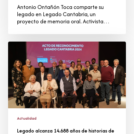
Antonio Ontañón Toca comparte su
legado en Legado Cantabria, un
proyecto de memoria oral. Activista…
Legado
alcanza
14.688
años
de
historias
de
vida
preservadas
y
triplica
Actualidad
su
alcance
Legado alcanza 14.688 años de historias de